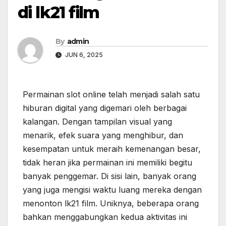
di lk21 film
By
admin
JUN 6, 2025
Permainan slot online telah menjadi salah satu
hiburan digital yang digemari oleh berbagai
kalangan. Dengan tampilan visual yang
menarik, efek suara yang menghibur, dan
kesempatan untuk meraih kemenangan besar,
tidak heran jika permainan ini memiliki begitu
banyak penggemar. Di sisi lain, banyak orang
yang juga mengisi waktu luang mereka dengan
menonton lk21 film. Uniknya, beberapa orang
bahkan menggabungkan kedua aktivitas ini