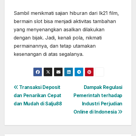
Sambil menikmati sajian hiburan dari lk21 film,
bermain slot bisa menjadi aktivitas tambahan
yang menyenangkan asalkan dilakukan
dengan bijak. Jadi, kenali pola, nikmati
permainannya, dan tetap utamakan
kesenangan di atas segalanya.
Post
Transaksi Deposit
Dampak Regulasi
dan Penarikan Cepat
Pemerintah terhadap
navigation
dan Mudah di Salju88
Industri Perjudian
Online di Indonesia