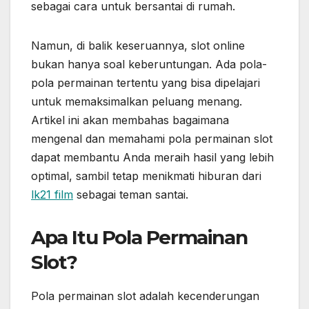
sebagai cara untuk bersantai di rumah.
Namun, di balik keseruannya, slot online
bukan hanya soal keberuntungan. Ada pola-
pola permainan tertentu yang bisa dipelajari
untuk memaksimalkan peluang menang.
Artikel ini akan membahas bagaimana
mengenal dan memahami pola permainan slot
dapat membantu Anda meraih hasil yang lebih
optimal, sambil tetap menikmati hiburan dari
lk21 film
sebagai teman santai.
Apa Itu Pola Permainan
Slot?
Pola permainan slot adalah kecenderungan