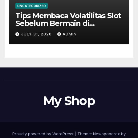
UNCATEGORIZED
Tips Membaca Volatilitas Slot
Sebelum Bermain di
Angkasa17
JULY 31, 2026
ADMIN
My Shop
Proudly powered by WordPress
|
Theme: Newspaperex by