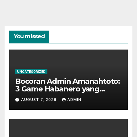
You missed
UNCATEGORIZED
Bocoran Admin Amanahtoto:
3 Game Habanero yang
Sedang Naik Daun Bulan Ini
AUGUST 7, 2026
ADMIN