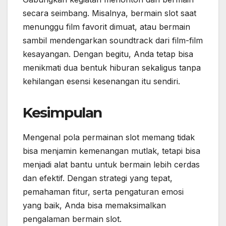
secara seimbang. Misalnya, bermain slot saat
menunggu film favorit dimuat, atau bermain
sambil mendengarkan soundtrack dari film-film
kesayangan. Dengan begitu, Anda tetap bisa
menikmati dua bentuk hiburan sekaligus tanpa
kehilangan esensi kesenangan itu sendiri.
Kesimpulan
Mengenal pola permainan slot memang tidak
bisa menjamin kemenangan mutlak, tetapi bisa
menjadi alat bantu untuk bermain lebih cerdas
dan efektif. Dengan strategi yang tepat,
pemahaman fitur, serta pengaturan emosi
yang baik, Anda bisa memaksimalkan
pengalaman bermain slot.