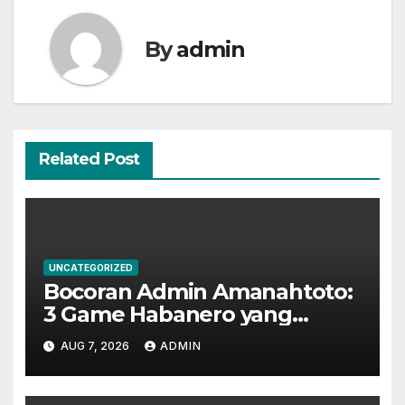
By
admin
Related Post
UNCATEGORIZED
Bocoran Admin Amanahtoto:
3 Game Habanero yang
Sedang Naik Daun Bulan Ini
AUG 7, 2026
ADMIN