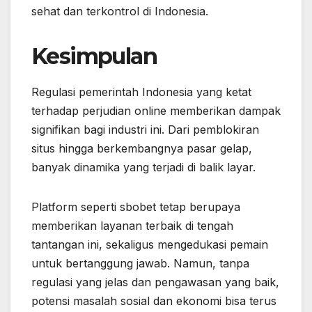
sehat dan terkontrol di Indonesia.
Kesimpulan
Regulasi pemerintah Indonesia yang ketat
terhadap perjudian online memberikan dampak
signifikan bagi industri ini. Dari pemblokiran
situs hingga berkembangnya pasar gelap,
banyak dinamika yang terjadi di balik layar.
Platform seperti sbobet tetap berupaya
memberikan layanan terbaik di tengah
tantangan ini, sekaligus mengedukasi pemain
untuk bertanggung jawab. Namun, tanpa
regulasi yang jelas dan pengawasan yang baik,
potensi masalah sosial dan ekonomi bisa terus