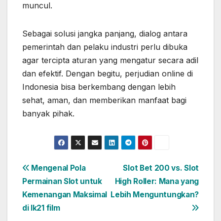
muncul.
Sebagai solusi jangka panjang, dialog antara
pemerintah dan pelaku industri perlu dibuka
agar tercipta aturan yang mengatur secara adil
dan efektif. Dengan begitu, perjudian online di
Indonesia bisa berkembang dengan lebih
sehat, aman, dan memberikan manfaat bagi
banyak pihak.
Post
Mengenal Pola
Slot Bet 200 vs. Slot
Permainan Slot untuk
High Roller: Mana yang
navigation
Kemenangan Maksimal
Lebih Menguntungkan?
di lk21 film