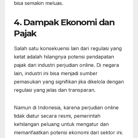
bisa semakin meluas.
4. Dampak Ekonomi dan
Pajak
Salah satu konsekuensi lain dari regulasi yang
ketat adalah hilangnya potensi pendapatan
pajak dari industri perjudian online. Di negara
lain, industri ini bisa menjadi sumber
pemasukan yang signifikan jika dikelola dengan
regulasi yang jelas dan transparan.
Namun di Indonesia, karena perjudian online
tidak diatur secara resmi, pemerintah
kehilangan peluang untuk mengatur dan
memanfaatkan potensi ekonomi dari sektor ini.