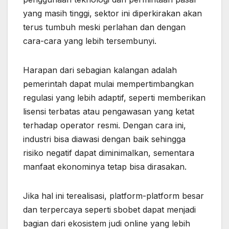
yang masih tinggi, sektor ini diperkirakan akan
terus tumbuh meski perlahan dan dengan
cara-cara yang lebih tersembunyi.
Harapan dari sebagian kalangan adalah
pemerintah dapat mulai mempertimbangkan
regulasi yang lebih adaptif, seperti memberikan
lisensi terbatas atau pengawasan yang ketat
terhadap operator resmi. Dengan cara ini,
industri bisa diawasi dengan baik sehingga
risiko negatif dapat diminimalkan, sementara
manfaat ekonominya tetap bisa dirasakan.
Jika hal ini terealisasi, platform-platform besar
dan terpercaya seperti sbobet dapat menjadi
bagian dari ekosistem judi online yang lebih