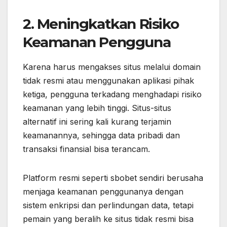
2. Meningkatkan Risiko
Keamanan Pengguna
Karena harus mengakses situs melalui domain
tidak resmi atau menggunakan aplikasi pihak
ketiga, pengguna terkadang menghadapi risiko
keamanan yang lebih tinggi. Situs-situs
alternatif ini sering kali kurang terjamin
keamanannya, sehingga data pribadi dan
transaksi finansial bisa terancam.
Platform resmi seperti sbobet sendiri berusaha
menjaga keamanan penggunanya dengan
sistem enkripsi dan perlindungan data, tetapi
pemain yang beralih ke situs tidak resmi bisa