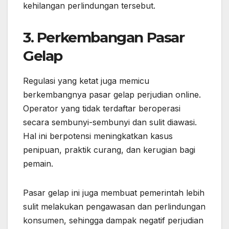
kehilangan perlindungan tersebut.
3. Perkembangan Pasar
Gelap
Regulasi yang ketat juga memicu
berkembangnya pasar gelap perjudian online.
Operator yang tidak terdaftar beroperasi
secara sembunyi-sembunyi dan sulit diawasi.
Hal ini berpotensi meningkatkan kasus
penipuan, praktik curang, dan kerugian bagi
pemain.
Pasar gelap ini juga membuat pemerintah lebih
sulit melakukan pengawasan dan perlindungan
konsumen, sehingga dampak negatif perjudian