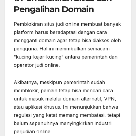
Pengalihan Domain
Pemblokiran situs judi online membuat banyak
platform harus beradaptasi dengan cara
mengganti domain agar tetap bisa diakses oleh
pengguna. Hal ini menimbulkan semacam
“kucing-kejar-kucing” antara pemerintah dan
operator judi online.
Akibatnya, meskipun pemerintah sudah
memblokir, pemain tetap bisa mencari cara
untuk masuk melalui domain alternatif, VPN,
atau aplikasi khusus. Ini menunjukkan bahwa
regulasi yang ketat memang membatasi, tetapi
belum sepenuhnya menyingkirkan industri
perjudian online.