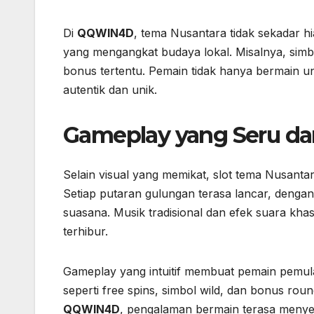
Di
QQWIN4D
, tema Nusantara tidak sekadar hi
yang mengangkat budaya lokal. Misalnya, simbo
bonus tertentu. Pemain tidak hanya bermain u
autentik dan unik.
Gameplay yang Seru d
Selain visual yang memikat, slot tema Nusanta
Setiap putaran gulungan terasa lancar, denga
suasana. Musik tradisional dan efek suara k
terhibur.
Gameplay yang intuitif membuat pemain pemula
seperti free spins, simbol wild, dan bonus rou
QQWIN4D
, pengalaman bermain terasa menye