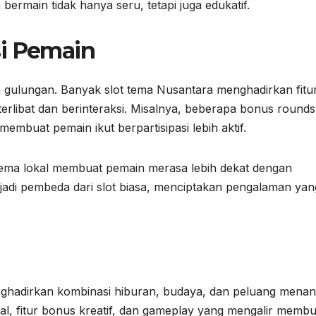
bermain tidak hanya seru, tetapi juga edukatif.
si Pemain
n gulungan. Banyak slot tema Nusantara menghadirkan fitu
erlibat dan berinteraksi. Misalnya, beberapa bonus rounds
mbuat pemain ikut berpartisipasi lebih aktif.
tema lokal membuat pemain merasa lebih dekat dengan
adi pembeda dari slot biasa, menciptakan pengalaman yan
hadirkan kombinasi hiburan, budaya, dan peluang mena
nal, fitur bonus kreatif, dan gameplay yang mengalir membu