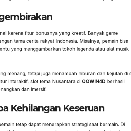
ggembirakan
nal karena fitur bonusnya yang kreatif. Banyak game
ngan tema cerita rakyat Indonesia. Misalnya, pemain bisa
ntu yang menggambarkan tokoh legenda atau alat musik
ang menang, tetapi juga menambah hiburan dan kejutan di s
tur interaktif, slot tema Nusantara di
QQWIN4D
berhasil
angkan dan imersif.
pa Kehilangan Keseruan
emain tetap dapat menerapkan strategi saat bermain. Di