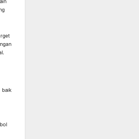
ain
ng
rget
engan
l.
 baik
bol