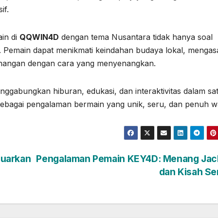
if.
in di
QQWIN4D
dengan tema Nusantara tidak hanya soal
as. Pemain dapat menikmati keindahan budaya lokal, menga
menangan dengan cara yang menyenangkan.
nggabungkan hiburan, edukasi, dan interaktivitas dalam sa
sebagai pengalaman bermain yang unik, seru, dan penuh w
luarkan
Pengalaman Pemain KEY4D: Menang Jac
dan Kisah S