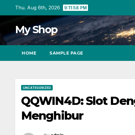
Skip
Thu. Aug 6th, 2026
9:11:59 PM
to
content
My Shop
HOME
SAMPLE PAGE
UNCATEGORIZED
QQWIN4D: Slot Den
Menghibur