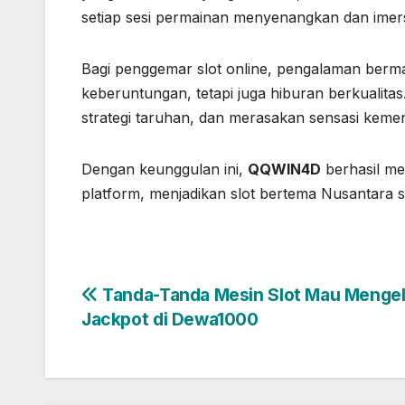
setiap sesi permainan menyenangkan dan imers
Bagi penggemar slot online, pengalaman berma
keberuntungan, tetapi juga hiburan berkualit
strategi taruhan, dan merasakan sensasi ke
Dengan keunggulan ini,
QQWIN4D
berhasil me
platform, menjadikan slot bertema Nusantara 
Post
Tanda-Tanda Mesin Slot Mau Menge
Jackpot di Dewa1000
navigation