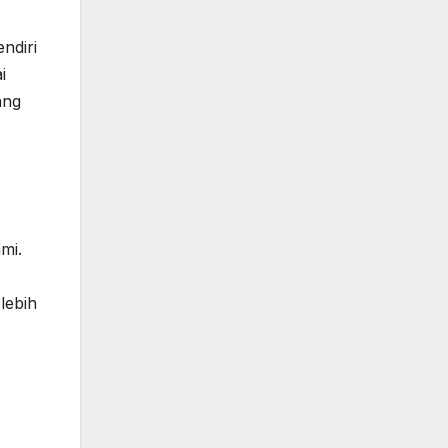
ndiri
i
ang
mi.
lebih