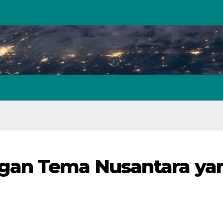
gan Tema Nusantara ya