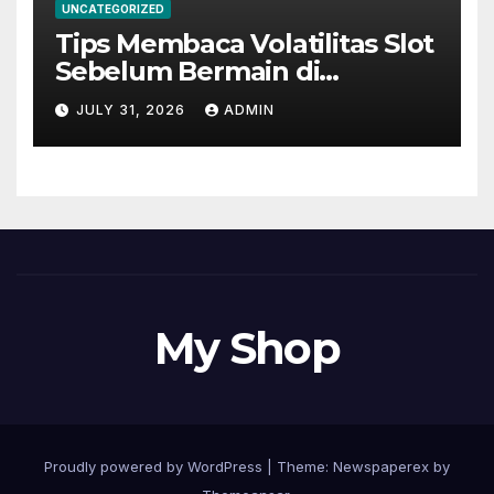
UNCATEGORIZED
Tips Membaca Volatilitas Slot
Sebelum Bermain di
Angkasa17
JULY 31, 2026
ADMIN
My Shop
Proudly powered by WordPress
|
Theme: Newspaperex by