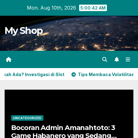
Skip
Mon. Aug 10th, 2026
5:00:42 AM
to
content
My Shop
da? Investigasi di Slot
Tips Membaca Volatilitas Slot S
UNCATEGORIZED
Bocoran Admin Amanahtoto: 3
Game Habanero yang Sedang