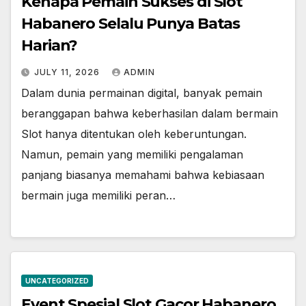
Kenapa Pemain Sukses di Slot
Habanero Selalu Punya Batas
Harian?
JULY 11, 2026
ADMIN
Dalam dunia permainan digital, banyak pemain
beranggapan bahwa keberhasilan dalam bermain
Slot hanya ditentukan oleh keberuntungan.
Namun, pemain yang memiliki pengalaman
panjang biasanya memahami bahwa kebiasaan
bermain juga memiliki peran…
UNCATEGORIZED
Event Spesial Slot Gacor Habanero