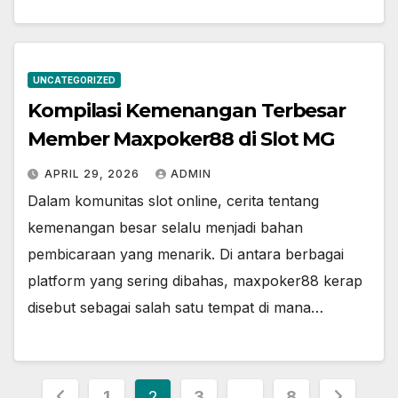
UNCATEGORIZED
Kompilasi Kemenangan Terbesar
Member Maxpoker88 di Slot MG
APRIL 29, 2026
ADMIN
Dalam komunitas slot online, cerita tentang
kemenangan besar selalu menjadi bahan
pembicaraan yang menarik. Di antara berbagai
platform yang sering dibahas, maxpoker88 kerap
disebut sebagai salah satu tempat di mana…
Posts
1
2
3
…
8