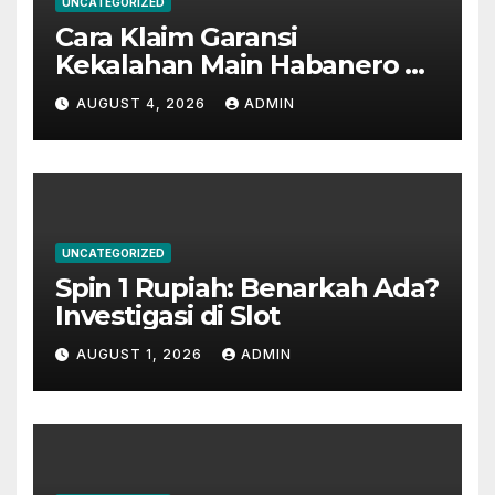
UNCATEGORIZED
Cara Klaim Garansi
Kekalahan Main Habanero di
Laba Manjur
AUGUST 4, 2026
ADMIN
UNCATEGORIZED
Spin 1 Rupiah: Benarkah Ada?
Investigasi di Slot
AUGUST 1, 2026
ADMIN