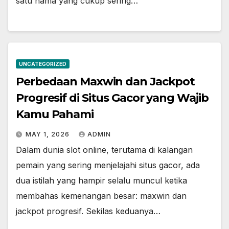
satu nama yang cukup sering…
UNCATEGORIZED
Perbedaan Maxwin dan Jackpot
Progresif di Situs Gacor yang Wajib
Kamu Pahami
MAY 1, 2026
ADMIN
Dalam dunia slot online, terutama di kalangan
pemain yang sering menjelajahi situs gacor, ada
dua istilah yang hampir selalu muncul ketika
membahas kemenangan besar: maxwin dan
jackpot progresif. Sekilas keduanya…