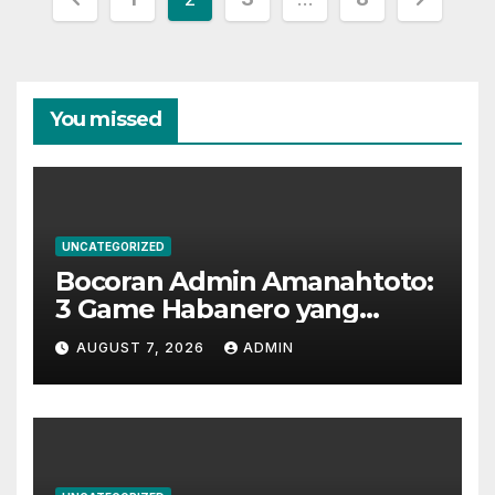
pagination
You missed
UNCATEGORIZED
Bocoran Admin Amanahtoto:
3 Game Habanero yang
Sedang Naik Daun Bulan Ini
AUGUST 7, 2026
ADMIN