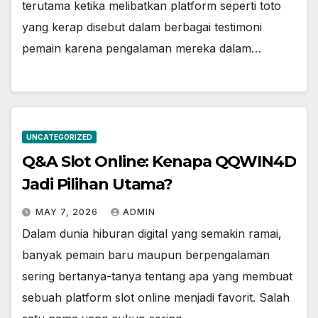
terutama ketika melibatkan platform seperti toto
yang kerap disebut dalam berbagai testimoni
pemain karena pengalaman mereka dalam…
UNCATEGORIZED
Q&A Slot Online: Kenapa QQWIN4D
Jadi Pilihan Utama?
MAY 7, 2026
ADMIN
Dalam dunia hiburan digital yang semakin ramai,
banyak pemain baru maupun berpengalaman
sering bertanya-tanya tentang apa yang membuat
sebuah platform slot online menjadi favorit. Salah