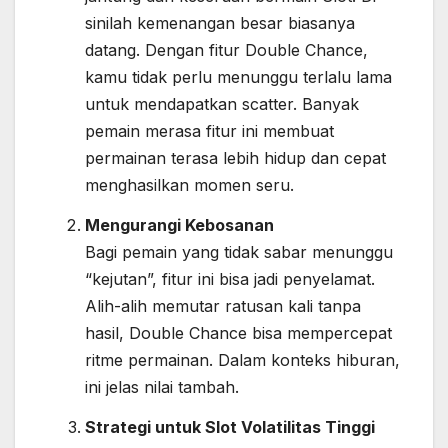
sinilah kemenangan besar biasanya
datang. Dengan fitur Double Chance,
kamu tidak perlu menunggu terlalu lama
untuk mendapatkan scatter. Banyak
pemain merasa fitur ini membuat
permainan terasa lebih hidup dan cepat
menghasilkan momen seru.
Mengurangi Kebosanan
Bagi pemain yang tidak sabar menunggu
“kejutan”, fitur ini bisa jadi penyelamat.
Alih-alih memutar ratusan kali tanpa
hasil, Double Chance bisa mempercepat
ritme permainan. Dalam konteks hiburan,
ini jelas nilai tambah.
Strategi untuk Slot Volatilitas Tinggi