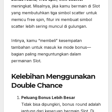
meningkat. Misalnya, jika kamu bermain di Slot
yang membutuhkan tiga simbol scatter untuk
memicu free spin, fitur ini membuat simbol
scatter lebih sering muncul di gulungan.
Intinya, kamu “membeli” kesempatan
tambahan untuk masuk ke mode bonus—
bagian paling menguntungkan dalam
permainan Slot.
Kelebihan Menggunakan
Double Chance
Peluang Bonus Lebih Besar
Tidak bisa dipungkiri, bonus round adalah
jantung dari keseruan bermain Slot. Di