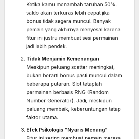
Ketika kamu menambah taruhan 50%,
saldo akan terkuras lebih cepat jika
bonus tidak segera muncul. Banyak
pemain yang akhirnya menyesal karena
fitur ini justru membuat sesi permainan
jadi lebih pendek.
Tidak Menjamin Kemenangan
Meskipun peluang scatter meningkat,
bukan berarti bonus pasti muncul dalam
beberapa putaran. Slot tetaplah
permainan berbasis RNG (Random
Number Generator). Jadi, meskipun
peluang membaik, keberuntungan tetap
faktor utama.
Efek Psikologis “Nyaris Menang”
Fitur ini sering membuat pemain merasa