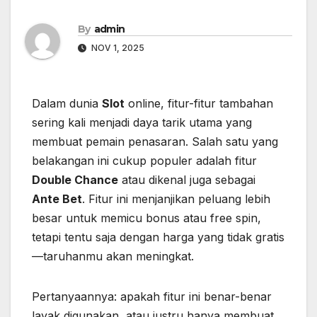
By
admin
NOV 1, 2025
Dalam dunia
Slot
online, fitur-fitur tambahan
sering kali menjadi daya tarik utama yang
membuat pemain penasaran. Salah satu yang
belakangan ini cukup populer adalah fitur
Double Chance
atau dikenal juga sebagai
Ante Bet
. Fitur ini menjanjikan peluang lebih
besar untuk memicu bonus atau free spin,
tetapi tentu saja dengan harga yang tidak gratis
—taruhanmu akan meningkat.
Pertanyaannya: apakah fitur ini benar-benar
layak digunakan, atau justru hanya membuat