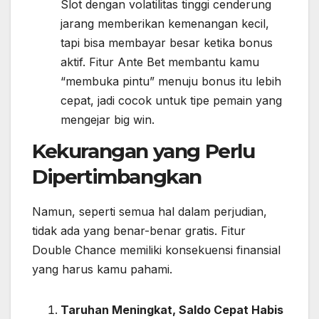
Slot dengan volatilitas tinggi cenderung
jarang memberikan kemenangan kecil,
tapi bisa membayar besar ketika bonus
aktif. Fitur Ante Bet membantu kamu
“membuka pintu” menuju bonus itu lebih
cepat, jadi cocok untuk tipe pemain yang
mengejar big win.
Kekurangan yang Perlu
Dipertimbangkan
Namun, seperti semua hal dalam perjudian,
tidak ada yang benar-benar gratis. Fitur
Double Chance memiliki konsekuensi finansial
yang harus kamu pahami.
Taruhan Meningkat, Saldo Cepat Habis