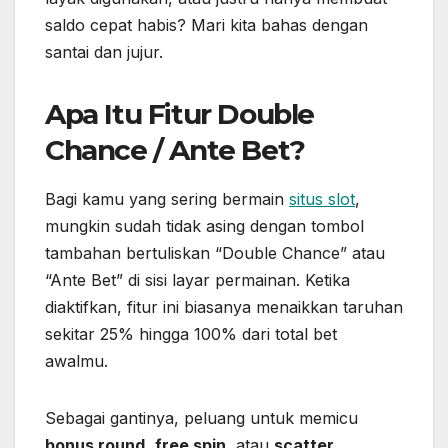
saldo cepat habis? Mari kita bahas dengan
santai dan jujur.
Apa Itu Fitur Double
Chance / Ante Bet?
Bagi kamu yang sering bermain
situs slot
,
mungkin sudah tidak asing dengan tombol
tambahan bertuliskan “Double Chance” atau
“Ante Bet” di sisi layar permainan. Ketika
diaktifkan, fitur ini biasanya menaikkan taruhan
sekitar 25% hingga 100% dari total bet
awalmu.
Sebagai gantinya, peluang untuk memicu
bonus round
,
free spin
, atau
scatter