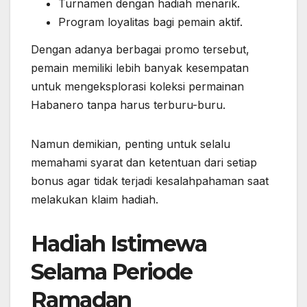
Turnamen dengan hadiah menarik.
Program loyalitas bagi pemain aktif.
Dengan adanya berbagai promo tersebut,
pemain memiliki lebih banyak kesempatan
untuk mengeksplorasi koleksi permainan
Habanero tanpa harus terburu-buru.
Namun demikian, penting untuk selalu
memahami syarat dan ketentuan dari setiap
bonus agar tidak terjadi kesalahpahaman saat
melakukan klaim hadiah.
Hadiah Istimewa
Selama Periode
Ramadan