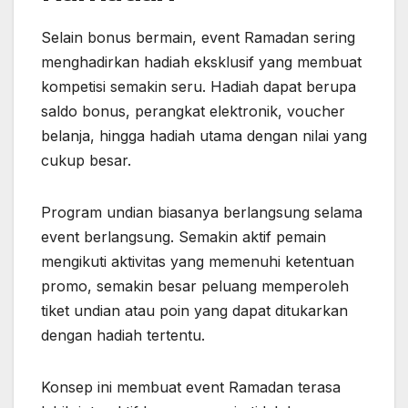
Selain bonus bermain, event Ramadan sering
menghadirkan hadiah eksklusif yang membuat
kompetisi semakin seru. Hadiah dapat berupa
saldo bonus, perangkat elektronik, voucher
belanja, hingga hadiah utama dengan nilai yang
cukup besar.
Program undian biasanya berlangsung selama
event berlangsung. Semakin aktif pemain
mengikuti aktivitas yang memenuhi ketentuan
promo, semakin besar peluang memperoleh
tiket undian atau poin yang dapat ditukarkan
dengan hadiah tertentu.
Konsep ini membuat event Ramadan terasa