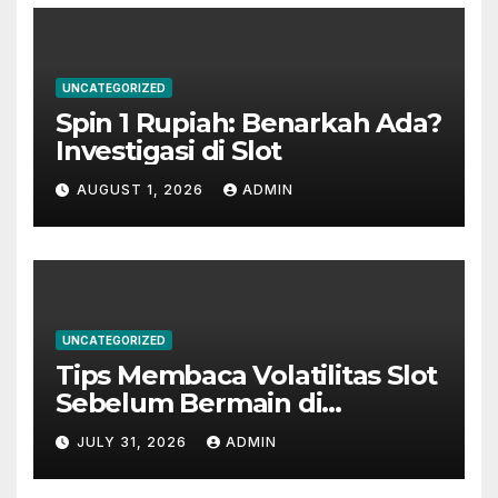
UNCATEGORIZED
Spin 1 Rupiah: Benarkah Ada?
Investigasi di Slot
AUGUST 1, 2026
ADMIN
UNCATEGORIZED
Tips Membaca Volatilitas Slot
Sebelum Bermain di
Angkasa17
JULY 31, 2026
ADMIN