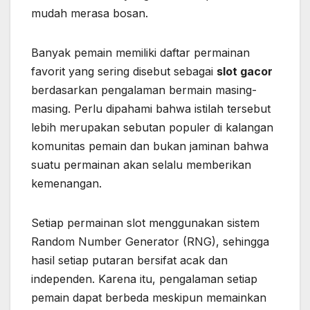
mudah merasa bosan.
Banyak pemain memiliki daftar permainan
favorit yang sering disebut sebagai
slot gacor
berdasarkan pengalaman bermain masing-
masing. Perlu dipahami bahwa istilah tersebut
lebih merupakan sebutan populer di kalangan
komunitas pemain dan bukan jaminan bahwa
suatu permainan akan selalu memberikan
kemenangan.
Setiap permainan slot menggunakan sistem
Random Number Generator (RNG), sehingga
hasil setiap putaran bersifat acak dan
independen. Karena itu, pengalaman setiap
pemain dapat berbeda meskipun memainkan