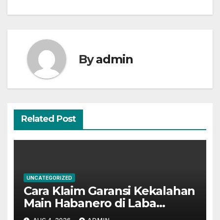
By
admin
Related Post
UNCATEGORIZED
Cara Klaim Garansi Kekalahan
Main Habanero di Laba
Manjur