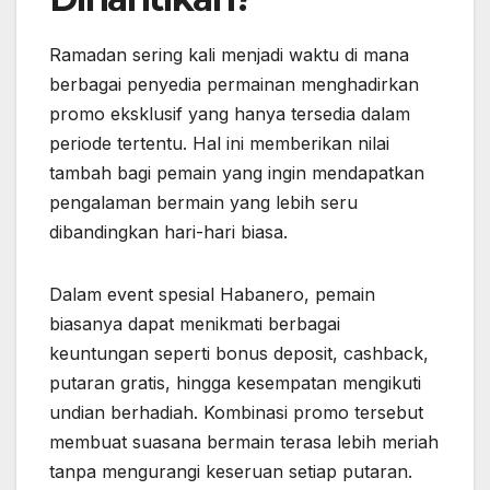
Ramadan sering kali menjadi waktu di mana
berbagai penyedia permainan menghadirkan
promo eksklusif yang hanya tersedia dalam
periode tertentu. Hal ini memberikan nilai
tambah bagi pemain yang ingin mendapatkan
pengalaman bermain yang lebih seru
dibandingkan hari-hari biasa.
Dalam event spesial Habanero, pemain
biasanya dapat menikmati berbagai
keuntungan seperti bonus deposit, cashback,
putaran gratis, hingga kesempatan mengikuti
undian berhadiah. Kombinasi promo tersebut
membuat suasana bermain terasa lebih meriah
tanpa mengurangi keseruan setiap putaran.