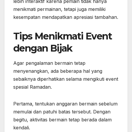
lebih interaktif karena pemain tidak hanya
menikmati permainan, tetapi juga memiliki
kesempatan mendapatkan apresiasi tambahan.
Tips Menikmati Event
dengan Bijak
Agar pengalaman bermain tetap
menyenangkan, ada beberapa hal yang
sebaiknya diperhatikan selama mengikuti event
spesial Ramadan.
Pertama, tentukan anggaran bermain sebelum
memulai dan patuhi batas tersebut. Dengan
begitu, aktivitas bermain tetap berada dalam
kendali.