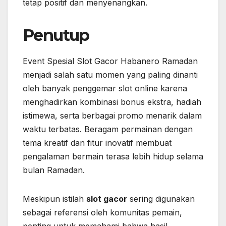
tetap positif dan menyenangkan.
Penutup
Event Spesial Slot Gacor Habanero Ramadan
menjadi salah satu momen yang paling dinanti
oleh banyak penggemar slot online karena
menghadirkan kombinasi bonus ekstra, hadiah
istimewa, serta berbagai promo menarik dalam
waktu terbatas. Beragam permainan dengan
tema kreatif dan fitur inovatif membuat
pengalaman bermain terasa lebih hidup selama
bulan Ramadan.
Meskipun istilah
slot gacor
sering digunakan
sebagai referensi oleh komunitas pemain,